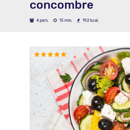
concombre
4 pers.
15 min.
192 kcal.