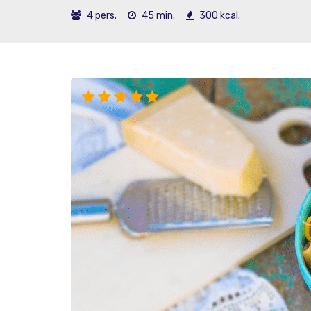
4 pers.
45 min.
300 kcal.