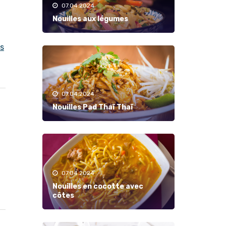
07.04.2024
Nouilles aux légumes
s
07.04.2024
Nouilles Pad Thaï Thaï
07.04.2024
Nouilles en cocotte avec
côtes