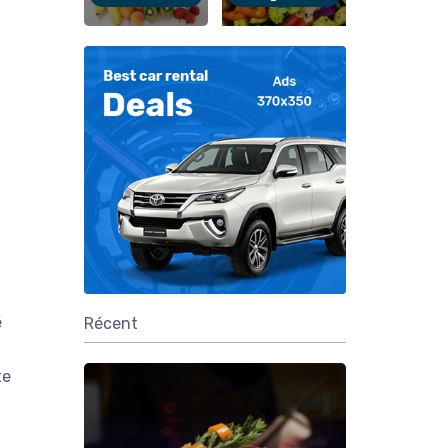
é
Récent
te