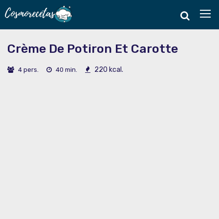
Crème De Potiron Et Carotte
220 kcal.
4 pers.
40 min.